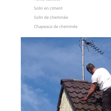
Solin en ciment
Solin de cheminée
Chapeaux de cheminée