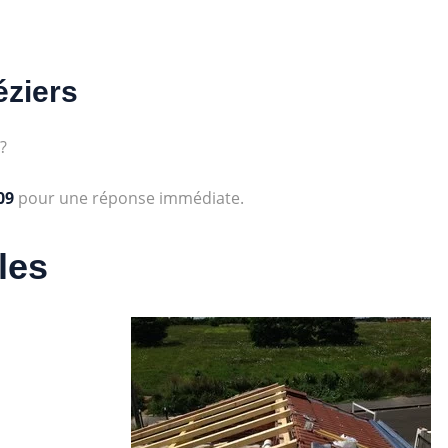
éziers
?
09
pour une réponse immédiate.
les