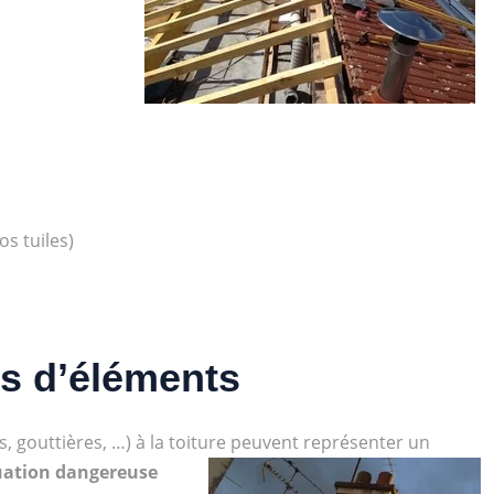
os tuiles)
s d’éléments
, gouttières, …) à la toiture peuvent représenter un
uation dangereuse