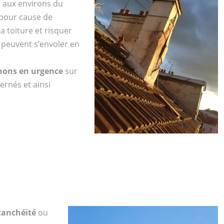
t aux environs du
pour cause de
a toiture et risquer
peuvent s’envoler en
nons en urgence
sur
ernés et ainsi
tanchéité
ou