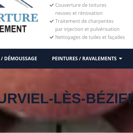
Couverture de toitures
neuves et rénovation
Traitement de charpentes
par injection et pulvérisation
Nettoyages de tuiles et façades
 / DÉMOUSSAGE
PEINTURES / RAVALEMENTS
URVIEL-LÈS-BÉZIE