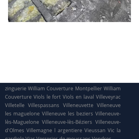
zinguerie
William Couverture Montpellier
William
Couverture
Viols le fort
Viols en laval
Villeveyrac
Villetelle
Villespassans
Villeneuvette
Villeneuve
les maguelone
Villeneuve les beziers
Villeneuve-
lès-Maguelone
Villeneuve-lès-Béziers
Villeneuve-
d'Olmes
Villemagne l argentiere
Vieussan
Vic la
gardiole
Vias
Verreries de moussans
Vendres