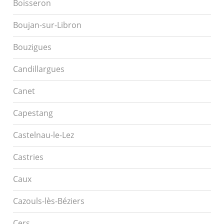
Boisseron
Boujan-sur-Libron
Bouzigues
Candillargues
Canet
Capestang
Castelnau-le-Lez
Castries
Caux
Cazouls-lès-Béziers
Cers