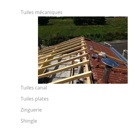
Tuiles mécaniques
Tuiles canal
Tuiles plates
Zinguerie
Shingle