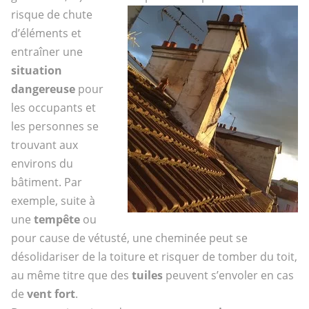
risque de chute
d’éléments et
entraîner une
situation
dangereuse
pour
les occupants et
les personnes se
trouvant aux
environs du
bâtiment. Par
exemple, suite à
une
tempête
ou
pour cause de vétusté, une cheminée peut se
désolidariser de la toiture et risquer de tomber du toit,
au même titre que des
tuiles
peuvent s’envoler en cas
de
vent fort
.