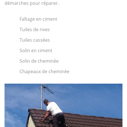
démarches pour réparer.
Faîtage en ciment
Tuiles de rives
Tuiles cassées
Solin en ciment
Solin de cheminée
Chapeaux de cheminée