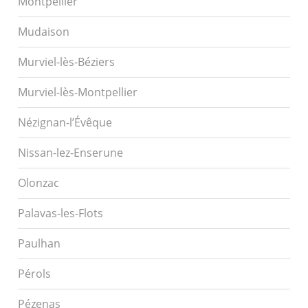
Montpellier
Mudaison
Murviel-lès-Béziers
Murviel-lès-Montpellier
Nézignan-l’Évêque
Nissan-lez-Enserune
Olonzac
Palavas-les-Flots
Paulhan
Pérols
Pézenas