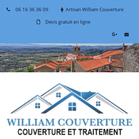
Skip
06 16 36 36 09
Artisan William Couverture
to
content
Devis gratuit en ligne