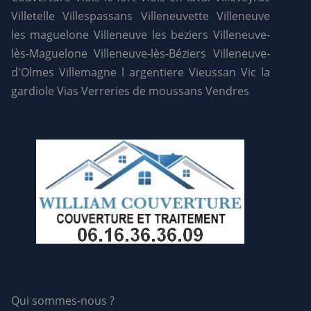
Villetelle
Villespassans
Villeneuvette
Villeneuve
les maguelone
Villeneuve les beziers
Villeneuve-
lès-Maguelone
Villeneuve-lès-Béziers
Villeneuve-
d'Olmes
Villemagne l argentiere
Vieussan
Vic la
gardiole
Vias
Verreries de moussans
Vendres
Qui sommes-nous ?