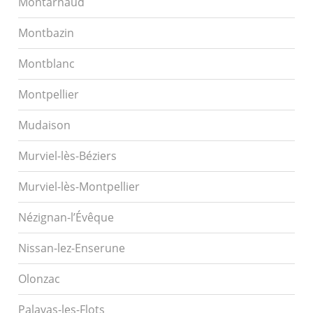
Montarnaud
Montbazin
Montblanc
Montpellier
Mudaison
Murviel-lès-Béziers
Murviel-lès-Montpellier
Nézignan-l’Évêque
Nissan-lez-Enserune
Olonzac
Palavas-les-Flots