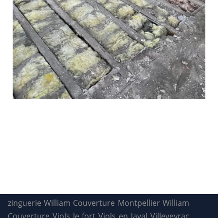
zinguerie
William Couverture Montpellier
William
Couverture
Viols le fort
Viols en laval
Villeveyrac