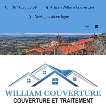
Skip
06 16 36 36 09
Artisan William Couverture
to
content
Devis gratuit en ligne