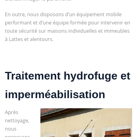
En outre, nous disposons d’un équipement mobile
performant et d’une équipe formée pour intervenir en
toute sécurité sur maisons individuelles et immeubles
à Lattes et alentours.
Traitement hydrofuge et
imperméabilisation
Après
nettoyage,
nous
proposons