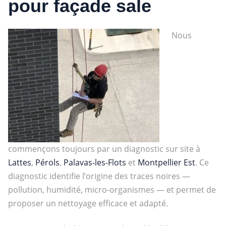
pour façade sale
Nous
commençons toujours par un diagnostic sur site à
Lattes
,
Pérols
,
Palavas-les-Flots
et
Montpellier Est
. Ce
diagnostic identifie l’origine des traces noires —
pollution, humidité, micro-organismes — et permet de
proposer un nettoyage efficace et adapté.