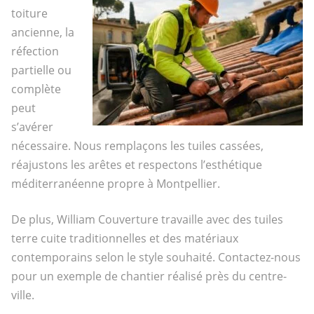
toiture
ancienne, la
réfection
partielle ou
complète
peut
s’avérer
nécessaire. Nous remplaçons les tuiles cassées,
réajustons les arêtes et respectons l’esthétique
méditerranéenne propre à Montpellier.
De plus, William Couverture travaille avec des tuiles
terre cuite traditionnelles et des matériaux
contemporains selon le style souhaité. Contactez-nous
pour un exemple de chantier réalisé près du centre-
ville.