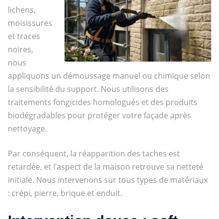
lichens,
moisissures
et traces
noires,
nous
appliquons un démoussage manuel ou chimique selon
la sensibilité du support. Nous utilisons des
traitements fongicides homologués et des produits
biodégradables pour protéger votre façade après
nettoyage.
Par conséquent, la réapparition des taches est
retardée, et l’aspect de la maison retrouve sa netteté
initiale. Nous intervenons sur tous types de matériaux
: crépi, pierre, brique et enduit.