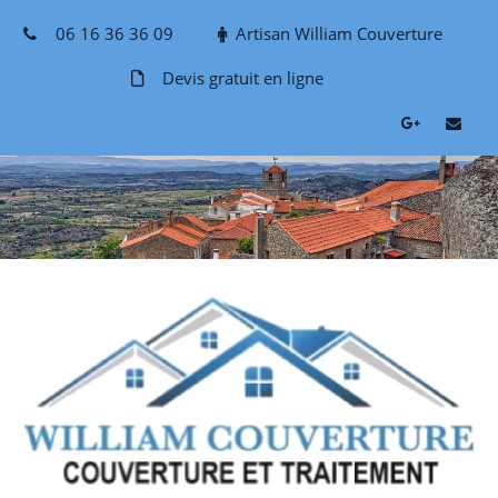
Skip
06 16 36 36 09
Artisan William Couverture
to
content
Devis gratuit en ligne