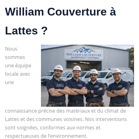
William Couverture à
Lattes ?
Nous
sommes
une équipe
locale avec
une
connaissance précise des matériaux et du climat de
Lattes et des communes voisines. Nos interventions
sont soignées, conformes aux normes et
respectueuses de l’environnement.