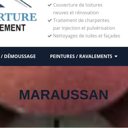
Couverture de toitures
neuves et rénovation
Traitement de charpentes
par injection et pulvérisation
Nettoyages de tuiles et façades
 / DÉMOUSSAGE
PEINTURES / RAVALEMENTS
MARAUSSAN