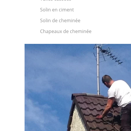
Solin en ciment
Solin de cheminée
Chapeaux de cheminée