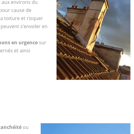
t aux environs du
pour cause de
a toiture et risquer
peuvent s’envoler en
nons en urgence
sur
ernés et ainsi
tanchéité
ou