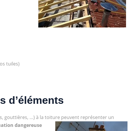
os tuiles)
s d’éléments
, gouttières, …) à la toiture peuvent représenter un
uation dangereuse