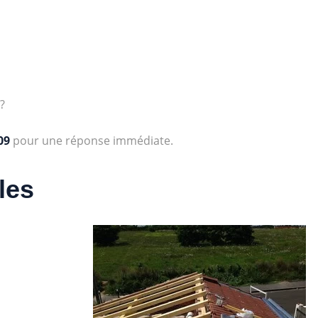
?
09
pour une réponse immédiate.
les