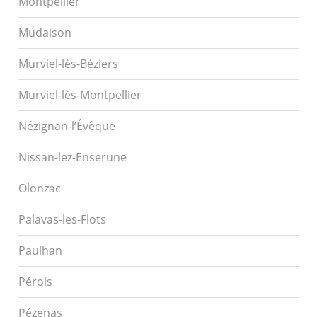
Montpellier
Mudaison
Murviel-lès-Béziers
Murviel-lès-Montpellier
Nézignan-l’Évêque
Nissan-lez-Enserune
Olonzac
Palavas-les-Flots
Paulhan
Pérols
Pézenas