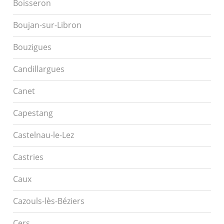
Boisseron
Boujan-sur-Libron
Bouzigues
Candillargues
Canet
Capestang
Castelnau-le-Lez
Castries
Caux
Cazouls-lès-Béziers
Cers