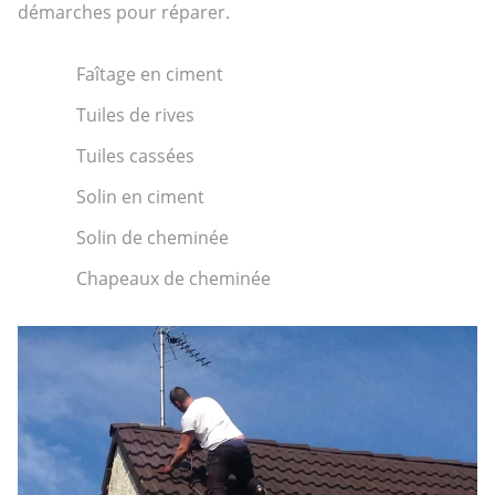
démarches pour réparer.
Faîtage en ciment
Tuiles de rives
Tuiles cassées
Solin en ciment
Solin de cheminée
Chapeaux de cheminée