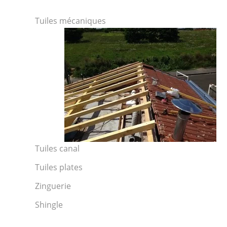
Tuiles mécaniques
Tuiles canal
Tuiles plates
Zinguerie
Shingle