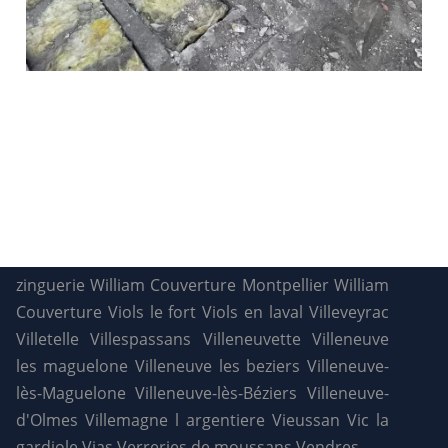
zinguerie
William Couverture Montpellier
William
Couverture
Viols le fort
Viols en laval
Villeveyrac
Villetelle
Villespassans
Villeneuvette
Villeneuve
les maguelone
Villeneuve les beziers
Villeneuve-
lès-Maguelone
Villeneuve-lès-Béziers
Villeneuve-
d'Olmes
Villemagne l argentiere
Vieussan
Vic la
gardiole
Vias
Verreries de moussans
Vendres