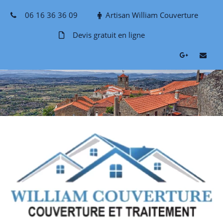
Skip
06 16 36 36 09
Artisan William Couverture
to
content
Devis gratuit en ligne