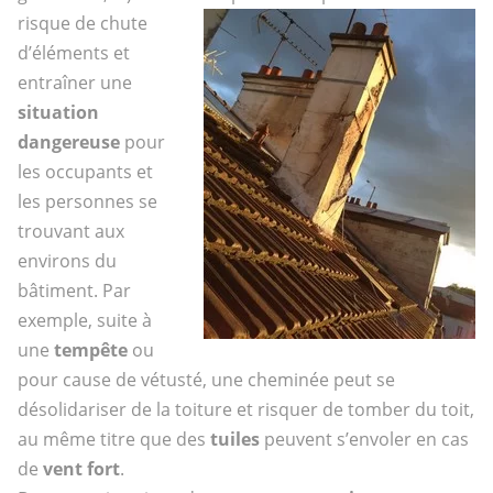
risque de chute
d’éléments et
entraîner une
situation
dangereuse
pour
les occupants et
les personnes se
trouvant aux
environs du
bâtiment. Par
exemple, suite à
une
tempête
ou
pour cause de vétusté, une cheminée peut se
désolidariser de la toiture et risquer de tomber du toit,
au même titre que des
tuiles
peuvent s’envoler en cas
de
vent fort
.