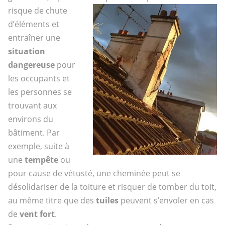
risque de chute
d’éléments et
entraîner une
situation
dangereuse
pour
les occupants et
les personnes se
trouvant aux
environs du
bâtiment. Par
exemple, suite à
une
tempête
ou
pour cause de vétusté, une cheminée peut se
désolidariser de la toiture et risquer de tomber du toit,
au même titre que des
tuiles
peuvent s’envoler en cas
de
vent fort
.