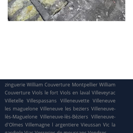
zinguerie
William Couverture Montpellier
William
Couverture
Viols le fort
Viols en laval
Villeveyrac
Villetelle
Villespassans
Villeneuvette
Villeneuve
les maguelone
Villeneuve les beziers
Villeneuve-
lès-Maguelone
Villeneuve-lès-Béziers
Villeneuve-
d'Olmes
Villemagne l argentiere
Vieussan
Vic la
gardiole
Vias
Verreries de moussans
Vendres