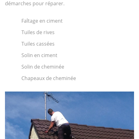
démarches pour réparer.
Faîtage en ciment
Tuiles de rives
Tuiles cassées
Solin en ciment
Solin de cheminée
Chapeaux de cheminée