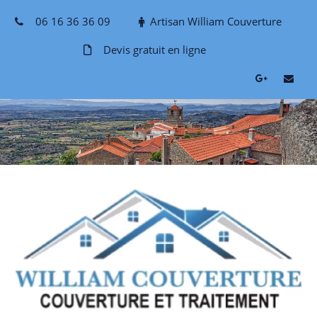
Skip
06 16 36 36 09
Artisan William Couverture
to
content
Devis gratuit en ligne