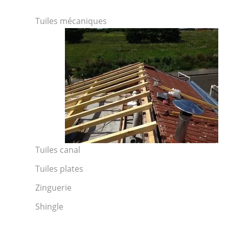
Tuiles mécaniques
Tuiles canal
Tuiles plates
Zinguerie
Shingle