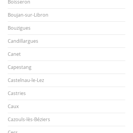
Boisseron
Boujan-sur-Libron
Bouzigues
Candillargues
Canet
Capestang
Castelnau-le-Lez
Castries
Caux
Cazouls-lès-Béziers
Cers