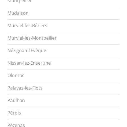
Montpellier
Mudaison
Murviel-lès-Béziers
Murviel-lès-Montpellier
Nézignan-l’Évêque
Nissan-lez-Enserune
Olonzac
Palavas-les-Flots
Paulhan
Pérols
Pézenas